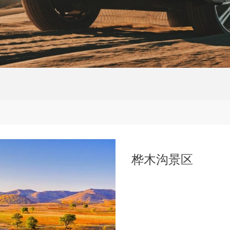
桦木沟景区