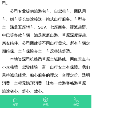
司。
公司专业提供旅游包车、自驾租车、团队用
车、婚车等长短途接送一站式出行服务。车型齐
全，涵盖五座轿车、SUV、七座商务、硬派越野、
中巴等多款车辆，满足家庭出游、草原深度穿越、
亲友结伴、公司团建等不同出行需求。所有车辆定
期维保、全车保险齐全，车况整洁舒适。
本地资深司机熟悉草原全域路线、网红景点与
小众秘境，驾驶经验丰富，出行安全有保障。我们
秉持诚信经营、贴心服务的理念，合理定价、透明
消费，全程无隐形消费，让每一位游客畅游草原，
旅途省心、舒心、放心。
ꀇ
ꁦ
ꂅ
首页
产品
电话
内蒙古一尊汽车租赁有限公司
联系人：王先生
联系电话：18404861111